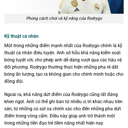
Phong cách chơi và kỹ năng của Rodrygo
Kỹ thuật cá nhân
Một trong những điểm mạnh nhất của Rodrygo chính là kỹ
thuật cá nhân điêu luyện. Anh sở hữu khả năng kiểm soát
bóng tuyệt vời, cho phép anh dễ dàng vượt qua các hậu vệ
đối phương. Rodrygo thường thực hiện những pha rê dắt
bóng ấn tượng, tạo ra không gian cho chính mình hoặc cho
đồng đội.
Ngoài ra, khả năng dứt điểm của Rodrygo cũng rất đáng
khen ngợi. Anh có thể ghi bàn từ nhiều vị trí khác nhau trên
sân, từ những cú sút xa chính xác cho đến những pha dứt
điểm trong vòng cấm. Điều này giúp anh trở thành một
trong những tiền đạo trẻ tiềm năng nhất hiện nay.