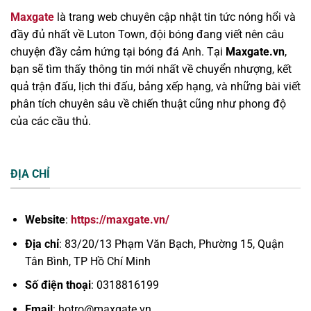
Maxgate
là trang web chuyên cập nhật tin tức nóng hổi và
đầy đủ nhất về Luton Town, đội bóng đang viết nên câu
chuyện đầy cảm hứng tại bóng đá Anh. Tại
Maxgate.vn
,
bạn sẽ tìm thấy thông tin mới nhất về chuyển nhượng, kết
quả trận đấu, lịch thi đấu, bảng xếp hạng, và những bài viết
phân tích chuyên sâu về chiến thuật cũng như phong độ
của các cầu thủ.
ĐỊA CHỈ
Website
:
https://maxgate.vn/
Địa chỉ
: 83/20/13 Phạm Văn Bạch, Phường 15, Quận
Tân Bình, TP Hồ Chí Minh
Số điện thoại
: 0318816199
Email
:
hotro@maxgate.vn