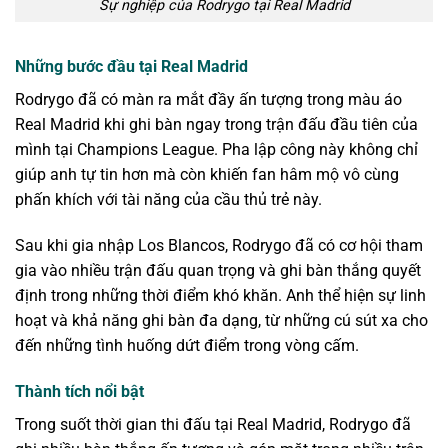
Sự nghiệp của Rodrygo tại Real Madrid
Những bước đầu tại Real Madrid
Rodrygo đã có màn ra mắt đầy ấn tượng trong màu áo
Real Madrid khi ghi bàn ngay trong trận đấu đầu tiên của
mình tại Champions League. Pha lập công này không chỉ
giúp anh tự tin hơn mà còn khiến fan hâm mộ vô cùng
phấn khích với tài năng của cầu thủ trẻ này.
Sau khi gia nhập Los Blancos, Rodrygo đã có cơ hội tham
gia vào nhiều trận đấu quan trọng và ghi bàn thắng quyết
định trong những thời điểm khó khăn. Anh thể hiện sự linh
hoạt và khả năng ghi bàn đa dạng, từ những cú sút xa cho
đến những tình huống dứt điểm trong vòng cấm.
Thành tích nổi bật
Trong suốt thời gian thi đấu tại Real Madrid, Rodrygo đã