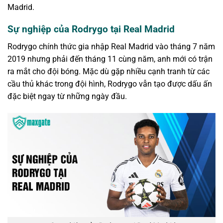
Madrid.
Sự nghiệp của Rodrygo tại Real Madrid
Rodrygo chính thức gia nhập Real Madrid vào tháng 7 năm
2019 nhưng phải đến tháng 11 cùng năm, anh mới có trận
ra mắt cho đội bóng. Mặc dù gặp nhiều cạnh tranh từ các
cầu thủ khác trong đội hình, Rodrygo vẫn tạo được dấu ấn
đặc biệt ngay từ những ngày đầu.