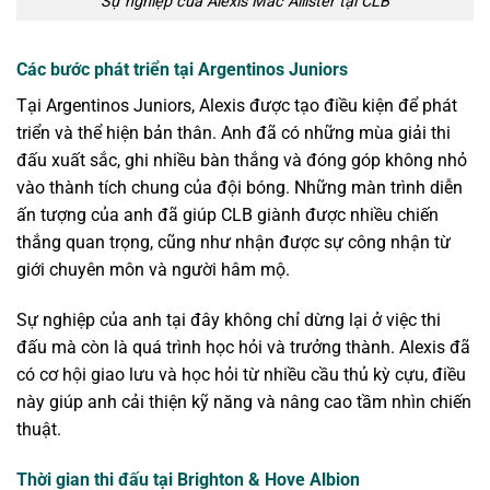
Sự nghiệp của Alexis Mac Allister tại CLB
Các bước phát triển tại Argentinos Juniors
Tại Argentinos Juniors, Alexis được tạo điều kiện để phát
triển và thể hiện bản thân. Anh đã có những mùa giải thi
đấu xuất sắc, ghi nhiều bàn thắng và đóng góp không nhỏ
vào thành tích chung của đội bóng. Những màn trình diễn
ấn tượng của anh đã giúp CLB giành được nhiều chiến
thắng quan trọng, cũng như nhận được sự công nhận từ
giới chuyên môn và người hâm mộ.
Sự nghiệp của anh tại đây không chỉ dừng lại ở việc thi
đấu mà còn là quá trình học hỏi và trưởng thành. Alexis đã
có cơ hội giao lưu và học hỏi từ nhiều cầu thủ kỳ cựu, điều
này giúp anh cải thiện kỹ năng và nâng cao tầm nhìn chiến
thuật.
Thời gian thi đấu tại Brighton & Hove Albion