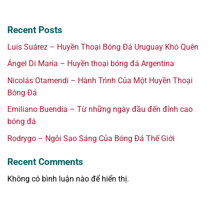
Recent Posts
Luis Suárez – Huyền Thoại Bóng Đá Uruguay Khó Quên
Ángel Di María – Huyền thoại bóng đá Argentina
Nicolás Otamendi – Hành Trình Của Một Huyền Thoại
Bóng Đá
Emiliano Buendía – Từ những ngày đầu đến đỉnh cao
bóng đá
Rodrygo – Ngôi Sao Sáng Của Bóng Đá Thế Giới
Recent Comments
Không có bình luận nào để hiển thị.