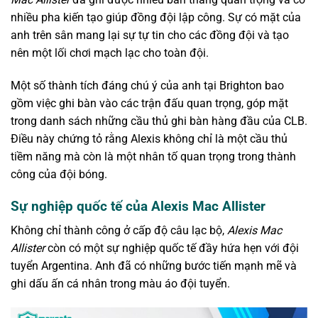
nhiều pha kiến tạo giúp đồng đội lập công. Sự có mặt của
anh trên sân mang lại sự tự tin cho các đồng đội và tạo
nên một lối chơi mạch lạc cho toàn đội.
Một số thành tích đáng chú ý của anh tại Brighton bao
gồm việc ghi bàn vào các trận đấu quan trọng, góp mặt
trong danh sách những cầu thủ ghi bàn hàng đầu của CLB.
Điều này chứng tỏ rằng Alexis không chỉ là một cầu thủ
tiềm năng mà còn là một nhân tố quan trọng trong thành
công của đội bóng.
Sự nghiệp quốc tế của Alexis Mac Allister
Không chỉ thành công ở cấp độ câu lạc bộ,
Alexis Mac
Allister
còn có một sự nghiệp quốc tế đầy hứa hẹn với đội
tuyển Argentina. Anh đã có những bước tiến mạnh mẽ và
ghi dấu ấn cá nhân trong màu áo đội tuyển.