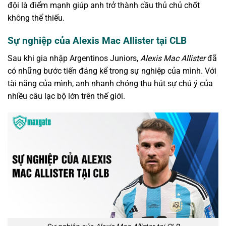
đội là điểm mạnh giúp anh trở thành cầu thủ chủ chốt
không thể thiếu.
Sự nghiệp của Alexis Mac Allister tại CLB
Sau khi gia nhập Argentinos Juniors,
Alexis Mac Allister
đã
có những bước tiến đáng kể trong sự nghiệp của mình. Với
tài năng của mình, anh nhanh chóng thu hút sự chú ý của
nhiều câu lạc bộ lớn trên thế giới.