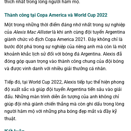
thích nhất trong lòng người hâm mộ.
Thành công tại Copa America và World Cup 2022
Một trong những thời điểm đáng nhớ nhất trong sự nghiệp
của
Alexis Mac Allister
là khi anh cùng đội tuyển Argentina
giành chức vô địch Copa America 2021. Đây không chỉ là
bước đột phá trong sự nghiệp của riêng anh mà còn là một
khoảnh khắc lịch sử đối với bóng đá Argentina. Alexis đã
đóng góp quan trọng vào thành công chung của đội bóng
và được vinh danh với nhiều giải thưởng cá nhân.
Tiếp đó, tại World Cup 2022, Alexis tiếp tục thể hiện phong
độ xuất sắc và giúp đội tuyển Argentina tiến sâu vào giải
đấu. Những màn trình diễn ấn tượng của anh không chỉ
giúp đội nhà giành chiến thắng mà còn ghi dấu trong lòng
người hâm mộ với những pha bóng đẹp mắt và đầy kỹ
thuật.