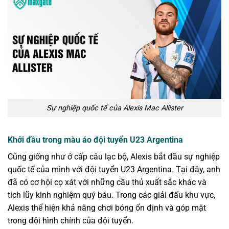
Sự nghiệp quốc tế của Alexis Mac Allister
Khởi đầu trong màu áo đội tuyển U23 Argentina
Cũng giống như ở cấp câu lạc bộ, Alexis bắt đầu sự nghiệp
quốc tế của mình với đội tuyển U23 Argentina. Tại đây, anh
đã có cơ hội cọ xát với những cầu thủ xuất sắc khác và
tích lũy kinh nghiệm quý báu. Trong các giải đấu khu vực,
Alexis thể hiện khả năng chơi bóng ổn định và góp mặt
trong đội hình chính của đội tuyển.