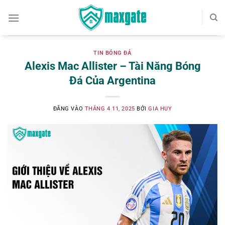
Bỏ
qua
nội
dung
TIN BÓNG ĐÁ
Alexis Mac Allister – Tài Năng Bóng
Đá Của Argentina
ĐĂNG VÀO
THÁNG 4 11, 2025
BỞI
GIA HUY