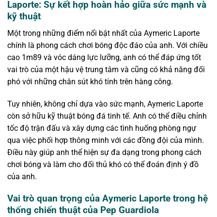
Laporte: Sự kết hợp hoàn hảo giữa sức mạnh và
kỹ thuật
Một trong những điểm nổi bật nhất của Aymeric Laporte
chính là phong cách chơi bóng độc đáo của anh. Với chiều
cao 1m89 và vóc dáng lực lưỡng, anh có thể đáp ứng tốt
vai trò của một hậu vệ trung tâm và cũng có khả năng đối
phó với những chân sút khó tính trên hàng công.
Tuy nhiên, không chỉ dựa vào sức mạnh, Aymeric Laporte
còn sở hữu kỹ thuật bóng đá tinh tế. Anh có thể điều chỉnh
tốc độ trận đấu và xây dựng các tình huống phòng ngự
qua việc phối hợp thông minh với các đồng đội của mình.
Điều này giúp anh thể hiện sự đa dạng trong phong cách
chơi bóng và làm cho đối thủ khó có thể đoán định ý đồ
của anh.
Vai trò quan trọng của Aymeric Laporte trong hệ
thống chiến thuật của Pep Guardiola