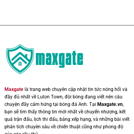
Maxgate
là trang web chuyên cập nhật tin tức nóng hổi và
đầy đủ nhất về Luton Town, đội bóng đang viết nên câu
chuyện đầy cảm hứng tại bóng đá Anh. Tại
Maxgate.vn
,
bạn sẽ tìm thấy thông tin mới nhất về chuyển nhượng, kết
quả trận đấu, lịch thi đấu, bảng xếp hạng, và những bài viết
phân tích chuyên sâu về chiến thuật cũng như phong độ