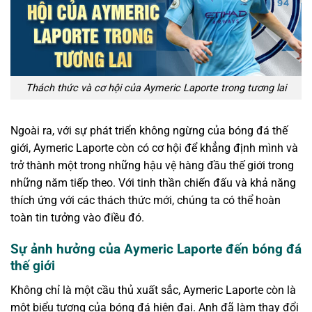
Thách thức và cơ hội của Aymeric Laporte trong tương lai
Ngoài ra, với sự phát triển không ngừng của bóng đá thế
giới, Aymeric Laporte còn có cơ hội để khẳng định mình và
trở thành một trong những hậu vệ hàng đầu thế giới trong
những năm tiếp theo. Với tinh thần chiến đấu và khả năng
thích ứng với các thách thức mới, chúng ta có thể hoàn
toàn tin tưởng vào điều đó.
Sự ảnh hưởng của Aymeric Laporte đến bóng đá
thế giới
Không chỉ là một cầu thủ xuất sắc, Aymeric Laporte còn là
một biểu tượng của bóng đá hiện đại. Anh đã làm thay đổi