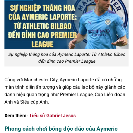
Sự nghiệp thăng hoa của Aymeric Laporte: Từ Athletic Bilbao
đến đỉnh cao Premier League
Cùng với Manchester City, Aymeric Laporte đã có những
màn trình diễn ấn tượng và giúp câu lạc bộ này giành các
danh hiệu quan trọng như Premier League, Cup Liên đoàn
Anh và Siêu cúp Anh.
Xem thêm:
Tiểu sử Gabriel Jesus
Phong cách chơi bóng độc đáo của Aymeric