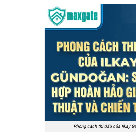
Phong cách thi đấu của Ilkay G