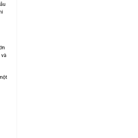
mẫu
hi
lớn
 và
 một