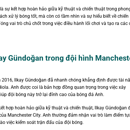
 là sự kết hợp hoàn hảo giữa kỹ thuật và chiến thuật trong phon
ách xử lý bóng tốt, mà còn có tầm nhìn và sự hiểu biết về chiến
ng vai trò chủ chốt trong việc điều hành lối chơi và tạo ra các 
lkay Gündoğan trong đội hình Manchest
m 2016, Ilkay Gündoğan đã nhanh chóng khẳng định được tài n
iola. Anh được coi là bản hợp đồng quan trọng trong việc xây
giúp đội bóng này trở lại đỉnh cao của bóng đá Anh.
ết hợp hoàn hảo giữa kỹ thuật và chiến thuật, Ilkay Gündoğan 
 của Manchester City. Anh thường đảm nhận vai trò làm điểm tự
ào việc kiểm soát trận đấu của đội bóng.