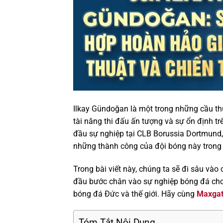
Ilkay Gündoğan là một trong những cầu th
tài năng thi đấu ấn tượng và sự ổn định trên
đầu sự nghiệp tại CLB Borussia Dortmund
những thành công của đội bóng này tron
Trong bài viết này, chúng ta sẽ đi sâu và
đầu bước chân vào sự nghiệp bóng đá cho
bóng đá Đức và thế giới. Hãy cùng
Maxga
Tóm Tắt Nội Dung