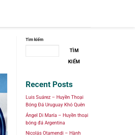
Tìm kiếm
TÌM
KIẾM
Recent Posts
Luis Suárez – Huyền Thoại
Bóng Đá Uruguay Khó Quên
Ángel Di María – Huyền thoại
bóng đá Argentina
Nicolás Otamendi – Hành