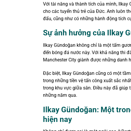
Với tài năng và thành tích của mình, Ilk
cho các tuyển thủ trẻ của Đức. Anh luôn th
đấu, cũng như có những hành động tích c
Sự ảnh hưởng của Ilkay 
Ilkay Gündoğan không chỉ là một tấm gươn
đến bóng đá nước này. Với khả năng thi đ
Manchester City giành được những danh hi
Đặc biệt, Ilkay Gündoğan cũng có một tầm 
trong những tiền vệ tấn công xuất sắc nhấ
trong khu vực giữa sân. Điều này đã giúp 
những năm qua.
Ilkay Gündoğan: Một trong
hiện nay