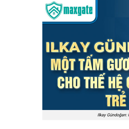
Ilkay Gündoğan: 