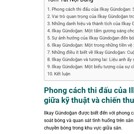
Phong cách thi đấu của Ilkay Gündoğan: S
Vai trò quan trọng của Ilkay Gündoğan tr
Những danh hiệu và thành tích của Ilkay
Ilkay Gündoğan: Một tấm gương sáng cho 
Sự ảnh hưởng của Ilkay Gündoğan đến b
Ilkay Gündoğan: Một trong những tiền vệ x
Những điều ít biết về Ilkay Gündoğan: Cu
Ilkay Gündoğan và tương lai: Liệu anh ấy 
Ilkay Gündoğan: Một biểu tượng của sự c
Kết luận
Phong cách thi đấu của I
giữa kỹ thuật và chiến th
Ilkay Gündoğan được biết đến với phong cá
soát bóng và quan sát tình huống trên sân 
chuyền bóng trong khu vực giữa sân.