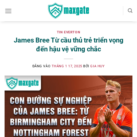
Bỏ
qua
nội
dung
TIN EVERTON
James Bree Từ cầu thủ trẻ triển vọng
đến hậu vệ vững chắc
ĐĂNG VÀO
THÁNG 1 17, 2025
BỞI
GIA HUY