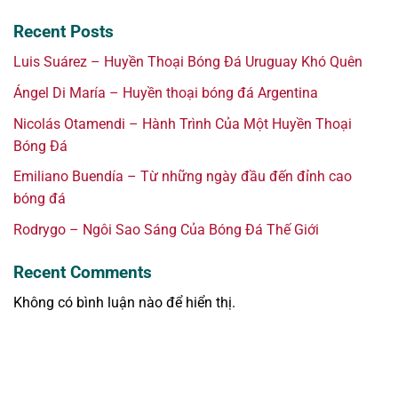
Recent Posts
Luis Suárez – Huyền Thoại Bóng Đá Uruguay Khó Quên
Ángel Di María – Huyền thoại bóng đá Argentina
Nicolás Otamendi – Hành Trình Của Một Huyền Thoại
Bóng Đá
Emiliano Buendía – Từ những ngày đầu đến đỉnh cao
bóng đá
Rodrygo – Ngôi Sao Sáng Của Bóng Đá Thế Giới
Recent Comments
Không có bình luận nào để hiển thị.