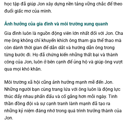
học tập đã giúp Jon xây dựng nền tảng vững chắc để theo
đuổi giấc mơ của mình.
Ảnh hưởng của gia đình và môi trường xung quanh
Gia đình luôn là nguồn động viên lớn nhất đối với Jon. Cha
mẹ ông không chỉ khuyến khích ông tham gia thể thao mà
còn dành thời gian để dẫn dắt và hướng dẫn ông trong
từng bước đi. Họ đã chứng kiến những thất bại và thành
công của Jon, luôn ở bên cạnh để ủng hộ và giúp ông vượt
qua mọi khó khăn.
Môi trường xã hội cũng ảnh hưởng mạnh mẽ đến Jon.
Những người bạn cùng trang lứa với ông luôn là động lực
thúc đẩy nhau phấn đấu và cố gắng hơn mỗi ngày. Tinh
thần đồng đội và sự cạnh tranh lành mạnh đã tạo ra
những kỷ niệm đáng nhớ trong quá trình trưởng thành của
Jon.