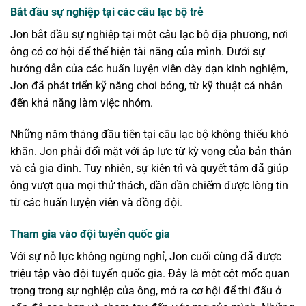
Bắt đầu sự nghiệp tại các câu lạc bộ trẻ
Jon bắt đầu sự nghiệp tại một câu lạc bộ địa phương, nơi
ông có cơ hội để thể hiện tài năng của mình. Dưới sự
hướng dẫn của các huấn luyện viên dày dạn kinh nghiệm,
Jon đã phát triển kỹ năng chơi bóng, từ kỹ thuật cá nhân
đến khả năng làm việc nhóm.
Những năm tháng đầu tiên tại câu lạc bộ không thiếu khó
khăn. Jon phải đối mặt với áp lực từ kỳ vọng của bản thân
và cả gia đình. Tuy nhiên, sự kiên trì và quyết tâm đã giúp
ông vượt qua mọi thử thách, dần dần chiếm được lòng tin
từ các huấn luyện viên và đồng đội.
Tham gia vào đội tuyển quốc gia
Với sự nỗ lực không ngừng nghỉ, Jon cuối cùng đã được
triệu tập vào đội tuyển quốc gia. Đây là một cột mốc quan
trọng trong sự nghiệp của ông, mở ra cơ hội để thi đấu ở