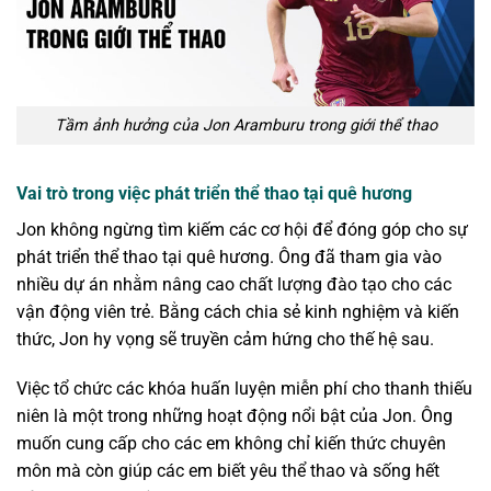
Tầm ảnh hưởng của Jon Aramburu trong giới thể thao
Vai trò trong việc phát triển thể thao tại quê hương
Jon không ngừng tìm kiếm các cơ hội để đóng góp cho sự
phát triển thể thao tại quê hương. Ông đã tham gia vào
nhiều dự án nhằm nâng cao chất lượng đào tạo cho các
vận động viên trẻ. Bằng cách chia sẻ kinh nghiệm và kiến
thức, Jon hy vọng sẽ truyền cảm hứng cho thế hệ sau.
Việc tổ chức các khóa huấn luyện miễn phí cho thanh thiếu
niên là một trong những hoạt động nổi bật của Jon. Ông
muốn cung cấp cho các em không chỉ kiến thức chuyên
môn mà còn giúp các em biết yêu thể thao và sống hết