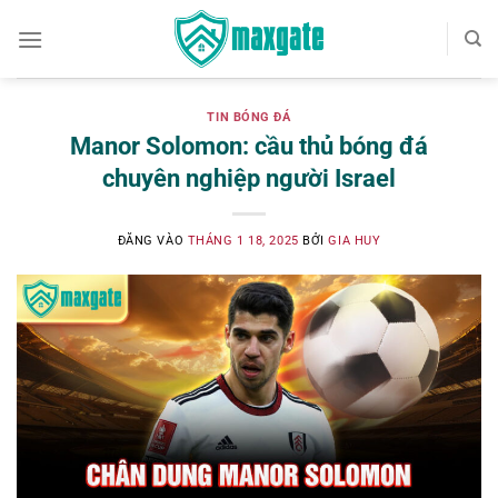
Bỏ
qua
nội
dung
TIN BÓNG ĐÁ
Manor Solomon: cầu thủ bóng đá
chuyên nghiệp người Israel
ĐĂNG VÀO
THÁNG 1 18, 2025
BỞI
GIA HUY